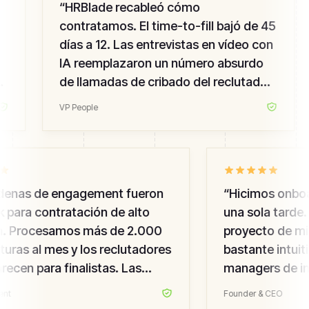
“
HRBlade recableó cómo
contratamos. El time-to-fill bajó de 45
días a 12. Las entrevistas en vídeo con
IA reemplazaron un número absurdo
de llamadas de cribado del reclutador
— la calidad subió, mi equipo no se
VP People
quema.
”
denas de engagement fueron
“
Hicimos onboa
k para contratación de alto
una sola tarde. 
. Procesamos más de 2.000
proyecto de migr
uras al mes y los reclutadores
bastante intuiti
ecen para finalistas. Las
managers de ing
ones de candidate experience
requisiciones p
nt
Founder & CEO
subieron — lo medimos.
”
herramienta de