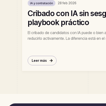
28 feb 2026
IA y contratación
Cribado con IA sin ses
playbook práctico
El cribado de candidatos con IA puede o bien
reducirlo activamente. La diferencia está en el 
playbook que usan nuestros clientes para entr
conforme con EEOC.
Leer más