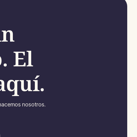
in
. El
aquí.
o hacemos nosotros.