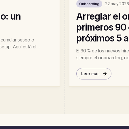
22 may 2026
Onboarding
go: un
Arreglar el 
primeros 90 
próximos 5 
 acumular sesgo o
setup. Aquí está el
El 30 % de los nuevos hire
egar cribado con IA
siempre el onboarding, n
90 días que recorta la rot
Leer más