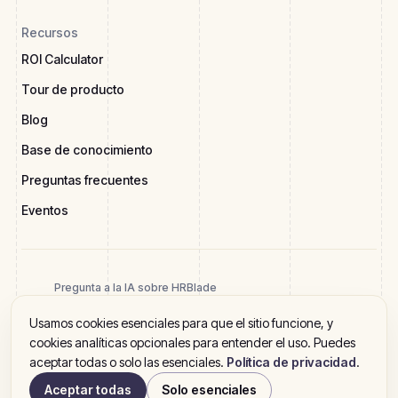
Recursos
ROI Calculator
Tour de producto
Blog
Base de conocimiento
Preguntas frecuentes
Eventos
Pregunta a la IA sobre HRBlade
Usamos cookies esenciales para que el sitio funcione, y
cookies analíticas opcionales para entender el uso. Puedes
aceptar todas o solo las esenciales.
Política de privacidad
.
2026 HRBlade. Todos los derechos reservados
Política de privacidad
Términos del servicio
Aviso legal
Aceptar todas
Solo esenciales