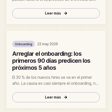
verdad predice el desempeño en el puesto.
Nosotros sí — en nuestro benchmark de 2.400
Leer más
contrataciones, la correlación entre el score de
entrevista con IA y el desempeño a 6 meses es r
= 0,74.
22 may 2026
Onboarding
Arreglar el onboarding: los
primeros 90 días predicen los
próximos 5 años
El 30 % de los nuevos hires se va en el primer
año. La causa es casi siempre el onboarding, no
la contratación. Desglosamos el playbook de 90
días que recorta la rotación a la mitad.
Leer más